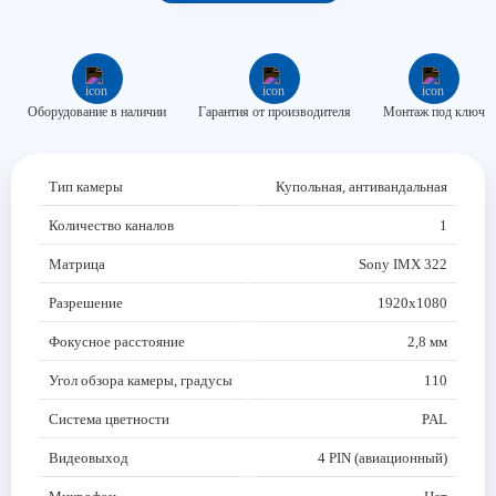
Блоки управления опрыскивателем
Агронавигаторы
Автопилот для трактора
Оборудование в наличии
Гарантия от производителя
Монтаж под ключ
Тип камеры
Купольная, антивандальная
Количество каналов
1
Матрица
Sony IMX 322
Разрешение
1920x1080
Фокусное расстояние
2,8 мм
Угол обзора камеры, градусы
110
Система цветности
PAL
Видеовыход
4 PIN (авиационный)