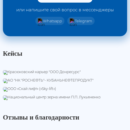
или напишите свой вопрос в мессенджеры
Whatsapp
Telegram
Кейсы
Красюковский карьер "ООО
Донресурс"
АО "НК "РОСНЕФТЬ"-
КУБАНЬНЕФТЕПРОДУКТ"
ООО «Скай лифт» («Sky-lift»)
Национальный центр зерна имени П.П.
Лукьяненко
Отзывы и благодарности