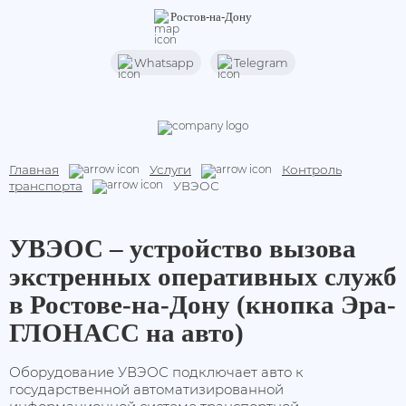
Ростов-на-Дону
Whatsapp
Telegram
Мониторинг транспорта
Терминалы
Контроль транспорта
Видеомониторинг
Датчики уровня топлива (ДУТ)
Главная
Услуги
Контроль
транспорта
УВЭОС
Оборудование для АЗС
УВЭОС – устройство вызова
Оборудование УВЭОС
экстренных оперативных служб
Оборудование под ПП 969 и ПП 2216
в Ростове-на-Дону (кнопка Эра-
Дополнительное оборудование
ГЛОНАСС на авто)
GNSS антенны
Оборудование УВЭОС подключает авто к
государственной автоматизированной