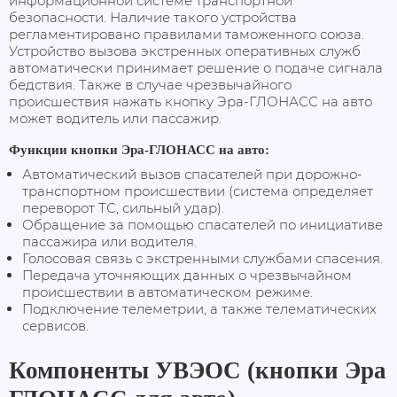
информационной системе транспортной
Блоки управления опрыскивателем
безопасности. Наличие такого устройства
регламентировано правилами таможенного союза.
Агронавигаторы
Устройство вызова экстренных оперативных служб
автоматически принимает решение о подаче сигнала
Автопилот для трактора
бедствия. Также в случае чрезвычайного
происшествия нажать кнопку Эра-ГЛОНАСС на авто
может водитель или пассажир.
Функции кнопки Эра-ГЛОНАСС на авто:
Автоматический вызов спасателей при дорожно-
транспортном происшествии (система определяет
переворот ТС, сильный удар).
Обращение за помощью спасателей по инициативе
пассажира или водителя.
Голосовая связь с экстренными службами спасения.
Передача уточняющих данных о чрезвычайном
происшествии в автоматическом режиме.
Подключение телеметрии, а также телематических
сервисов.
Компоненты УВЭОС (кнопки Эра